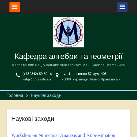
Перейти
до
вмісту
Кафедра алгебри та геометрії
Карпатський національний університет імені Василя Стефаника
(+380342) 59-60-16
вул. Шевченка 57, ауд. 405
katg@cnu.edu.ua
76000, Україна,м. Івано-Франківськ
Головна
Наукові заходи
Наукові заходи
Workshop on Numerical Analysis and Approximation