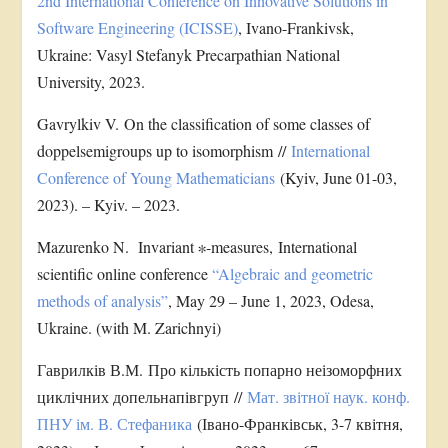
2nd International Conference on Innovative Solutions in
Software Engineering (ICISSE)
, Ivano-Frankivsk,
Ukraine: Vasyl Stefanyk Precarpathian National
University, 2023.
Gavrylkiv V. On the classification of some classes of
doppelsemigroups up to isomorphism //
International
Conference of Young Mathematicians
(Kyiv, June 01-03,
2023). – Kyiv. – 2023.
Mazurenko N. Invariant ∗-measures, International
scientific online conference
“Algebraic and geometric
methods of analysis”
, May 29 – June 1, 2023, Odesa,
Ukraine. (with M. Zarichnyi)
Гаврилків В.М. Про кількість попарно неізоморфних
циклічних допельнапівгруп //
Мат. звітної наук. конф.
ПНУ ім. В. Стефаника
(Івано-Франківськ, 3-7 квітня,