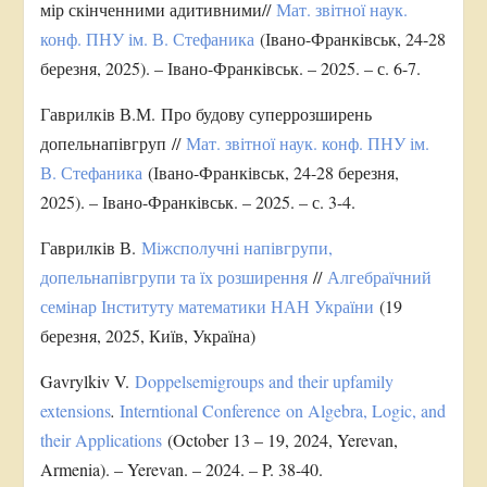
мір скінченними адитивними//
Мат. звітної наук.
конф. ПНУ ім. В. Стефаника
(Івано-Франківськ, 24-28
березня, 2025). – Івано-Франківськ. – 2025. – с. 6-7.
Гаврилків В.М. Про будову суперрозширень
допельнапівгруп //
Мат. звітної наук. конф. ПНУ ім.
В. Стефаника
(Івано-Франківськ, 24-28 березня,
2025). – Івано-Франківськ. – 2025. – с. 3-4.
Гаврилків В.
Міжсполучні напівгрупи,
допельнапівгрупи та їх розширення
//
Алгебраїчний
семінар Інституту математики НАН України
(19
березня, 2025, Київ, Україна)
Gavrylkiv V.
Doppelsemigroups and their upfamily
extensions
.
Interntional Conference on Algebra, Logic, and
their Applications
(October 13 – 19, 2024, Yerevan,
Armenia). – Yerevan. – 2024. – P. 38-40.