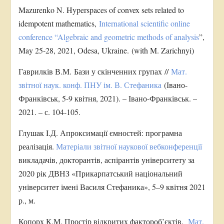
Mazurenko N. Hyperspaces of convex sets related to
idempotent mathematics,
International scientific online
conference “Algebraic and geometric methods of analysis
”,
May 25-28, 2021, Odesa, Ukraine. (with M. Zarichnyi)
Гаврилків В.М. Бази у скінченних групах //
Мат.
звітної наук. конф. ПНУ ім. В. Стефаника
(Івано-
Франківськ, 5-9 квітня, 2021). – Івано-Франківськ. –
2021. – с. 104-105.
Глушак I.Д. Апроксимації ємностей: програмна
реалізація.
Матеріали звітної наукової вебконференції
викладачів, докторантів, аспірантів університету за
2020 рік ДВНЗ «Прикарпатський національний
університет імені Василя Стефаника», 5–9 квітня 2021
р., м.
Копорх К.М. Простір відкритих фактороб’єктів.
Мат.