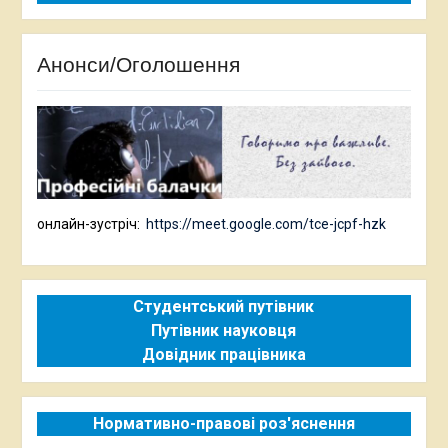
Анонси/Оголошення
онлайн-зустріч:
https://meet.google.com/tce-jcpf-hzk
Студентський путівник
Путівник науковця
Довідник працівника
Нормативно-правові роз'яснення