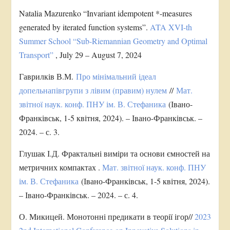
Natalia Mazurenko “Invariant idempotent *-measures
generated by iterated function systems”.
ATA XVI-th
Summer School “Sub-Riemannian Geometry and Optimal
Transport”
, July 29 – August 7, 2024
Гаврилків В.М.
Про мінімальний ідеал
допельнапівгрупи з лівим (правим) нулем
//
Мат.
звітної наук. конф. ПНУ ім. В. Стефаника
(Івано-
Франківськ, 1-5 квітня, 2024). – Івано-Франківськ. –
2024. – с. 3.
Глушак І.Д. Фрактальні виміри та основи ємностей на
метричних компактах .
Мат. звітної наук. конф. ПНУ
ім. В. Стефаника
(Івано-Франківськ, 1-5 квітня, 2024).
– Івано-Франківськ. – 2024. – с. 4.
О. Микицей. Монотонні предикати в теорії ігор//
2023