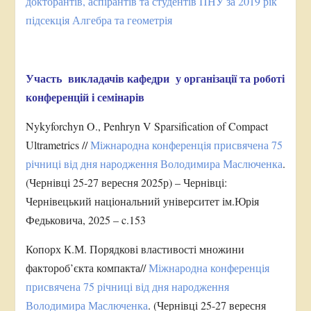
докторантів, аспірантів та студентів ПНУ за 2019 рік
підсекція Алгебра та геометрія
Участь викладачів кафедри у організації та роботі
конференцій і семінарів
Nykyforchyn O., Penhryn V Sparsification of Compact
Ultrametrics //
Міжнародна конференція присвячена 75
річниці від дня народження Володимира Маслюченка
.
(Чернівці 25-27 вересня 2025р) – Чернівці:
Чернівецький національний університет ім.Юрія
Федьковича, 2025 – c.153
Копорх К.М. Порядкові властивості множини
фактороб’єкта компакта//
Міжнародна конференція
присвячена 75 річниці від дня народження
Володимира Маслюченка
. (Чернівці 25-27 вересня