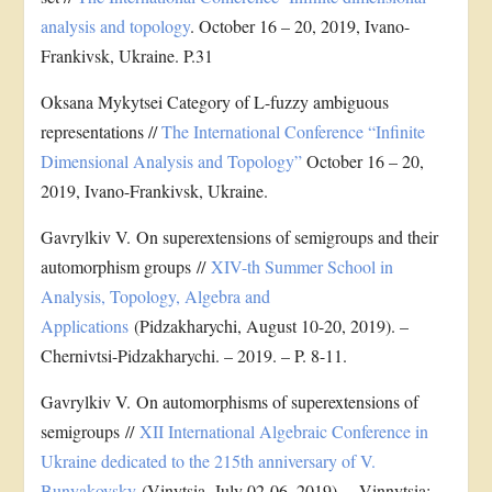
analysis and topology
. October 16 – 20, 2019, Ivano-
Frankivsk, Ukraine. P.31
Oksana Mykytsei Category of L-fuzzy ambiguous
representations //
The International Conference “Infinite
Dimensional Analysis and Topology”
October 16 – 20,
2019, Ivano-Frankivsk, Ukraine.
Gavrylkiv V. On superextensions of semigroups and their
automorphism groups //
XIV-th Summer School in
Analysis, Topology, Algebra and
Applications
(Pidzakharychi, August 10-20, 2019). –
Chernivtsi-Pidzakharychi. – 2019. – P. 8-11.
Gavrylkiv V. On automorphisms of superextensions of
semigroups //
XII International Algebraic Conference in
Ukraine dedicated to the 215th anniversary of V.
Bunyakovsky
(Vinytsia, July 02-06, 2019). – Vinnytsia: