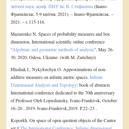
звітної наук. конф. ПНУ ім. В. Стефаника
(Івано-
Франківськ, 5-9 квітня, 2021). – Івано-Франківськ. –
2021. – с.115-116.
Mazurenko N. Spaces of probability measures and box
dimension, International scientific online conference
“
Algebraic and geometric methods of analysis
”, May 26-
30, 2020, Odesa, Ukraine. (with M. Zarichnyi)
Hlushak I., Nykyforchyn O. Approximations of non-
additive measures on infinite metric spaces.
Infinite
Dimensianal Analysis and Topology
: book of abstracts
International conference dedicated to the 70th anniversary
of Professor Oleh Lopushansky, Ivano-Frankivsk, October
16–20 , 2019. Ivano-Frankivsk,2019. P.22–23 .
Koporkh, On space of open quotient objects of the Cantor
set //
The International Conference ‘Infinite dimensional